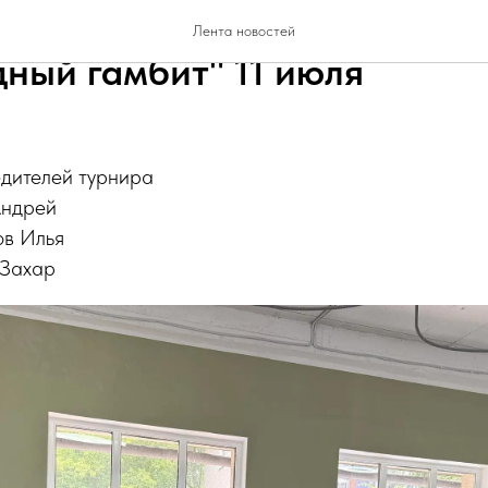
 начинающих шахматистов
Лента новостей
ный гамбит" 11 июля
дителей турнира
Андрей
ов Илья
 Захар