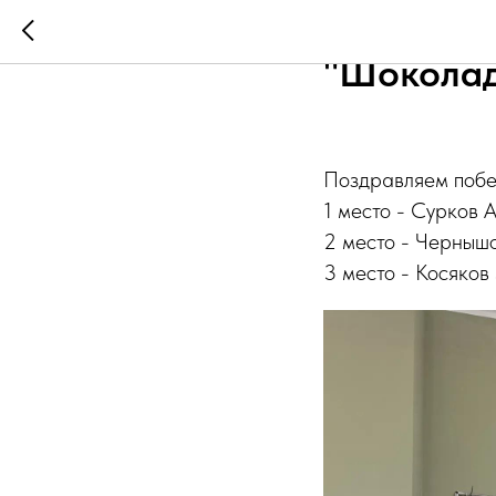
Блиц для
"Шоколад
Поздравляем побе
1 место - Сурков 
2 место - Черныш
3 место - Косяков