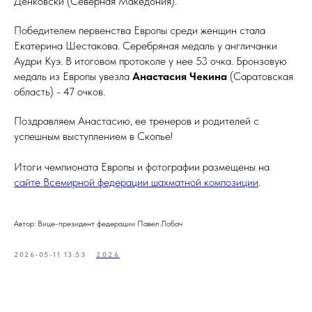
Денковски (Северная Македония).
Победителем первенства Европы среди женщин стала
Екатерина Шестакова. Серебряная медаль у англичанки
Аудри Куэ. В итоговом протоколе у нее 53 очка. Бронзовую
медаль из Европы увезла
Анастасия Чекина
(Саратовская
область) - 47 очков.
Поздравляем Анастасию, ее тренеров и родителей с
успешным выступлением в Скопье!
Итоги чемпионата Европы и фотографии размещены на
сайте Всемирной федерации шахматной композиции
.
Автор: Вице-президент федерации Павел Лобач
2026-05-11 13:53
2026